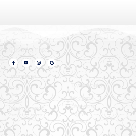
Obserwuj nas:
Informacje
Twoje konto
O nas
Kontakt
Moje konto
Regulamin
Zamówienie
Polityka prywatności
Koszyk
Zwroty i reklamacje
Biuletyn