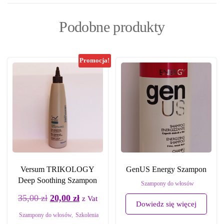
Podobne produkty
Promocja!
Versum TRIKOLOGY
GenUS Energy Szampon
Deep Soothing Szampon
Szampony do włosów
35,00
zł
20,00
zł
z Vat
Dowiedz się więcej
Szampony do włosów
,
Szkolenia