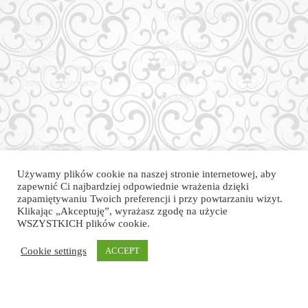
Twoje konto
O nas
Kontakt
Moje konto
Regulamin
Zamówienie
Polityka prywatności
Koszyk
Zwroty i reklamacje
Biuletyn
Informacje
kontaktowe
Używamy plików cookie na naszej stronie internetowej, aby
zapewnić Ci najbardziej odpowiednie wrażenia dzięki
ul. Dietla 7b, 41-214
zapamiętywaniu Twoich preferencji i przy powtarzaniu wizyt.
Sosnowiec, Polska
Klikając „Akceptuję”, wyrażasz zgodę na użycie
WSZYSTKICH plików cookie.
telefon: 575 668 947
kontakt@aber.sklep.pl
Cookie settings
ACCEPT
© 2021 LUXURY Nail and Beauty – All Rights Reserved.
Designed by Adam Rogulski